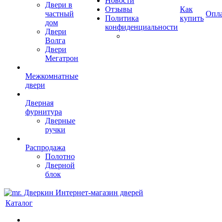
Новости
Двери в
Отзывы
Как
частный
Опл
Политика
купить
дом
конфиденциальности
Двери
Волга
Двери
Мегатрон
Межкомнатные
двери
Дверная
фурнитура
Дверные
ручки
Распродажа
Полотно
Дверной
блок
Каталог