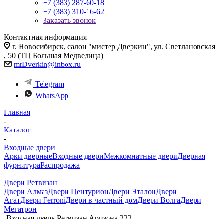
+7 (383) 287-60-18
+7 (383) 310-16-62
Заказать звонок
Контактная информация
г. Новосибирск, салон "мистер Дверкин", ул. Светлановская
, 50 (ТЦ Большая Медведица)
mrDverkin@inbox.ru
Telegram
WhatsApp
Главная
-
Каталог
-
Входные двери
Арки дверные
Входные двери
Межкомнатные двери
Дверная
фурнитура
Распродажа
-
Двери Ретвизан
Двери Алмаз
Двери Центурион
Двери Эталон
Двери
Агат
Двери Ferroni
Двери в частный дом
Двери Волга
Двери
Мегатрон
-
Входная дверь Ретвизан Аризона 222