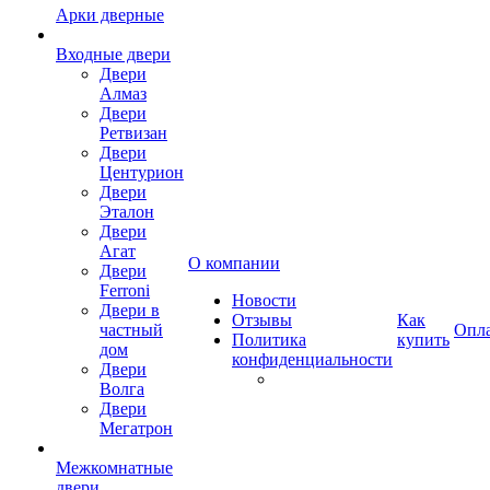
Арки дверные
Входные двери
Двери
Алмаз
Двери
Ретвизан
Двери
Центурион
Двери
Эталон
Двери
Агат
О компании
Двери
Ferroni
Новости
Двери в
Отзывы
Как
частный
Опл
Политика
купить
дом
конфиденциальности
Двери
Волга
Двери
Мегатрон
Межкомнатные
двери