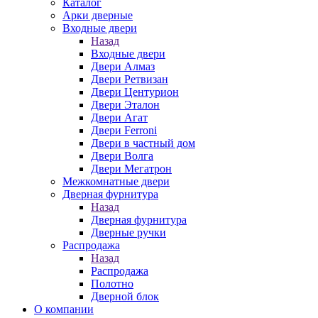
Каталог
Арки дверные
Входные двери
Назад
Входные двери
Двери Алмаз
Двери Ретвизан
Двери Центурион
Двери Эталон
Двери Агат
Двери Ferroni
Двери в частный дом
Двери Волга
Двери Мегатрон
Межкомнатные двери
Дверная фурнитура
Назад
Дверная фурнитура
Дверные ручки
Распродажа
Назад
Распродажа
Полотно
Дверной блок
О компании