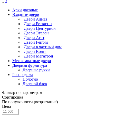
1
2
Арки дверные
Входные двери
Двери Алмаз
Двери Ретвизан
Двери Центурион
Двери Эталон
Двери Агат
Двери Ferroni
Двери в частный дом
Двери Волга
Двери Мегатрон
Межкомнатные двери
Дверная фурнитура
Дверные ручки
Распродажа
Полотно
Дверной блок
Фильтр по параметрам
Сортировка
По популярности (возрастание)
Цена