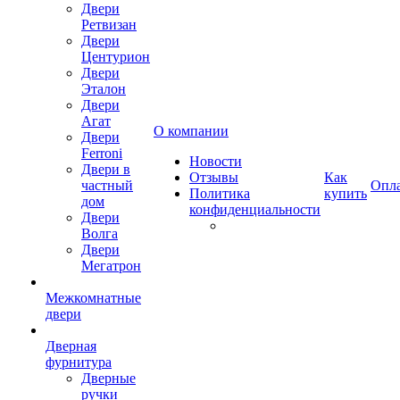
Двери
Ретвизан
Двери
Центурион
Двери
Эталон
Двери
Агат
О компании
Двери
Ferroni
Новости
Двери в
Отзывы
Как
частный
Опл
Политика
купить
дом
конфиденциальности
Двери
Волга
Двери
Мегатрон
Межкомнатные
двери
Дверная
фурнитура
Дверные
ручки