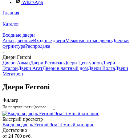
WhatsApp
Главная
-
Каталог
-
Входные двери
Арки дверные
Входные двери
Межкомнатные двери
Дверная
фурнитура
Распродажа
-
Двери Ferroni
Двери Алмаз
Двери Ретвизан
Двери Центурион
Двери
Эталон
Двери Агат
Двери в частный дом
Двери Волга
Двери
Мегатрон
Двери Ferroni
Фильтр
По популярности (возрастание)
Быстрый просмотр
Входная дверь Ferroni 9см Темный кипарис
Достаточно
от
24 700 руб.