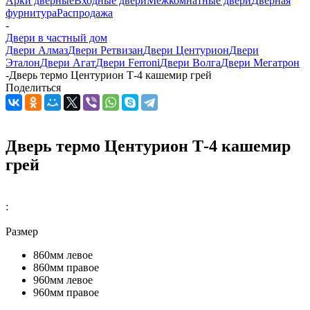
Арки дверные
Входные двери
Межкомнатные двери
Дверная
фурнитура
Распродажа
-
Двери в частный дом
Двери Алмаз
Двери Ретвизан
Двери Центурион
Двери
Эталон
Двери Агат
Двери Ferroni
Двери Волга
Двери Мегатрон
-
Дверь термо Центурион Т-4 кашемир грей
Поделиться
Дверь термо Центурион Т-4 кашемир
грей
:
Размер
860мм левое
860мм правое
960мм левое
960мм правое