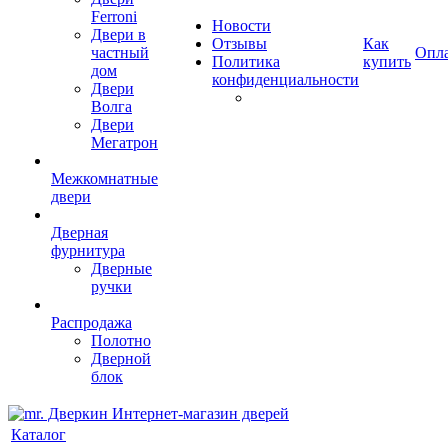
Ferroni
Новости
Двери в
Отзывы
Как
частный
Опл
Политика
купить
дом
конфиденциальности
Двери
Волга
Двери
Мегатрон
Межкомнатные
двери
Дверная
фурнитура
Дверные
ручки
Распродажа
Полотно
Дверной
блок
Каталог