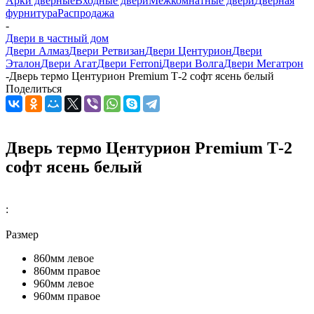
Арки дверные
Входные двери
Межкомнатные двери
Дверная
фурнитура
Распродажа
-
Двери в частный дом
Двери Алмаз
Двери Ретвизан
Двери Центурион
Двери
Эталон
Двери Агат
Двери Ferroni
Двери Волга
Двери Мегатрон
-
Дверь термо Центурион Premium Т-2 софт ясень белый
Поделиться
Дверь термо Центурион Premium Т-2
софт ясень белый
:
Размер
860мм левое
860мм правое
960мм левое
960мм правое