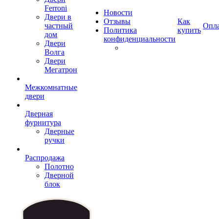
Ferroni
Новости
Двери в
Отзывы
Как
частный
Опл
Политика
купить
дом
конфиденциальности
Двери
Волга
Двери
Мегатрон
Межкомнатные
двери
Дверная
фурнитура
Дверные
ручки
Распродажа
Полотно
Дверной
блок