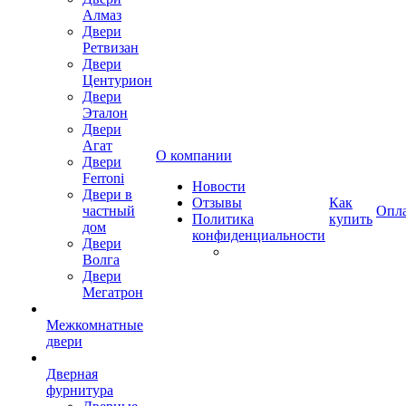
Алмаз
Двери
Ретвизан
Двери
Центурион
Двери
Эталон
Двери
Агат
О компании
Двери
Ferroni
Новости
Двери в
Отзывы
Как
частный
Опл
Политика
купить
дом
конфиденциальности
Двери
Волга
Двери
Мегатрон
Межкомнатные
двери
Дверная
фурнитура