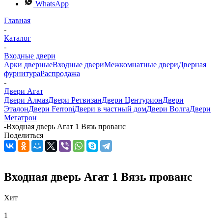
WhatsApp
Главная
-
Каталог
-
Входные двери
Арки дверные
Входные двери
Межкомнатные двери
Дверная
фурнитура
Распродажа
-
Двери Агат
Двери Алмаз
Двери Ретвизан
Двери Центурион
Двери
Эталон
Двери Ferroni
Двери в частный дом
Двери Волга
Двери
Мегатрон
-
Входная дверь Агат 1 Вязь прованс
Поделиться
Входная дверь Агат 1 Вязь прованс
Хит
1