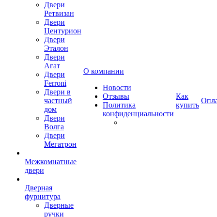
Двери
Ретвизан
Двери
Центурион
Двери
Эталон
Двери
Агат
О компании
Двери
Ferroni
Новости
Двери в
Отзывы
Как
частный
Опл
Политика
купить
дом
конфиденциальности
Двери
Волга
Двери
Мегатрон
Межкомнатные
двери
Дверная
фурнитура
Дверные
ручки