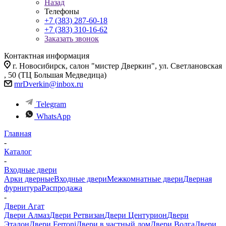
Назад
Телефоны
+7 (383) 287-60-18
+7 (383) 310-16-62
Заказать звонок
Контактная информация
г. Новосибирск, салон "мистер Дверкин", ул. Светлановская
, 50 (ТЦ Большая Медведица)
mrDverkin@inbox.ru
Telegram
WhatsApp
Главная
-
Каталог
-
Входные двери
Арки дверные
Входные двери
Межкомнатные двери
Дверная
фурнитура
Распродажа
-
Двери Агат
Двери Алмаз
Двери Ретвизан
Двери Центурион
Двери
Эталон
Двери Ferroni
Двери в частный дом
Двери Волга
Двери