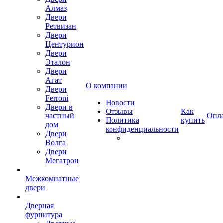
Алмаз
Двери
Ретвизан
Двери
Центурион
Двери
Эталон
Двери
Агат
О компании
Двери
Ferroni
Новости
Двери в
Отзывы
Как
частный
Опл
Политика
купить
дом
конфиденциальности
Двери
Волга
Двери
Мегатрон
Межкомнатные
двери
Дверная
фурнитура