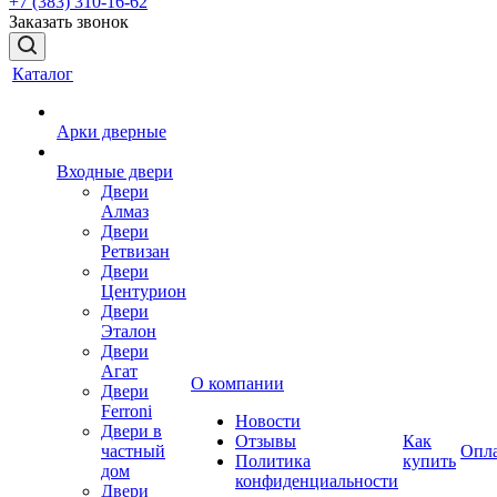
+7 (383) 310-16-62
Заказать звонок
Каталог
Арки дверные
Входные двери
Двери
Алмаз
Двери
Ретвизан
Двери
Центурион
Двери
Эталон
Двери
Агат
О компании
Двери
Ferroni
Новости
Двери в
Отзывы
Как
частный
Опл
Политика
купить
дом
конфиденциальности
Двери