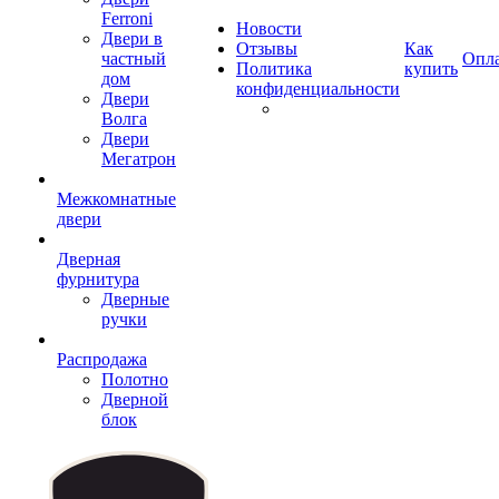
Ferroni
Новости
Двери в
Отзывы
Как
частный
Опл
Политика
купить
дом
конфиденциальности
Двери
Волга
Двери
Мегатрон
Межкомнатные
двери
Дверная
фурнитура
Дверные
ручки
Распродажа
Полотно
Дверной
блок