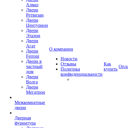
Алмаз
Двери
Ретвизан
Двери
Центурион
Двери
Эталон
Двери
Агат
О компании
Двери
Ferroni
Новости
Двери в
Отзывы
Как
частный
Опл
Политика
купить
дом
конфиденциальности
Двери
Волга
Двери
Мегатрон
Межкомнатные
двери
Дверная
фурнитура