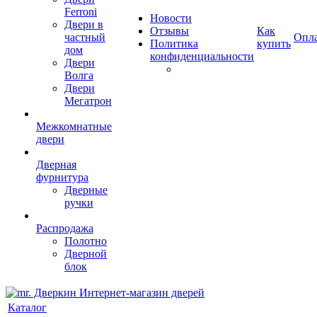
Ferroni
Новости
Двери в
Отзывы
Как
частный
Опл
Политика
купить
дом
конфиденциальности
Двери
Волга
Двери
Мегатрон
Межкомнатные
двери
Дверная
фурнитура
Дверные
ручки
Распродажа
Полотно
Дверной
блок
Каталог