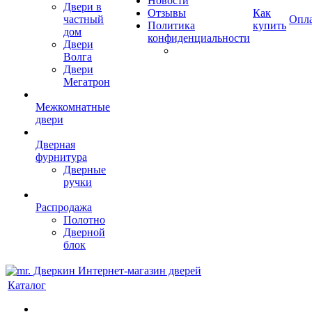
Новости
Двери в
Отзывы
Как
частный
Опл
Политика
купить
дом
конфиденциальности
Двери
Волга
Двери
Мегатрон
Межкомнатные
двери
Дверная
фурнитура
Дверные
ручки
Распродажа
Полотно
Дверной
блок
Каталог