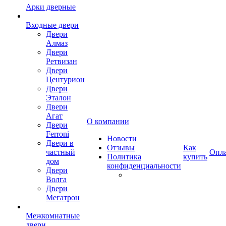
Арки дверные
Входные двери
Двери
Алмаз
Двери
Ретвизан
Двери
Центурион
Двери
Эталон
Двери
Агат
О компании
Двери
Ferroni
Новости
Двери в
Отзывы
Как
частный
Опл
Политика
купить
дом
конфиденциальности
Двери
Волга
Двери
Мегатрон
Межкомнатные
двери