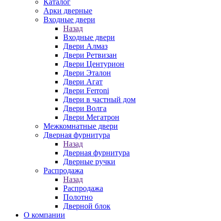
Каталог
Арки дверные
Входные двери
Назад
Входные двери
Двери Алмаз
Двери Ретвизан
Двери Центурион
Двери Эталон
Двери Агат
Двери Ferroni
Двери в частный дом
Двери Волга
Двери Мегатрон
Межкомнатные двери
Дверная фурнитура
Назад
Дверная фурнитура
Дверные ручки
Распродажа
Назад
Распродажа
Полотно
Дверной блок
О компании